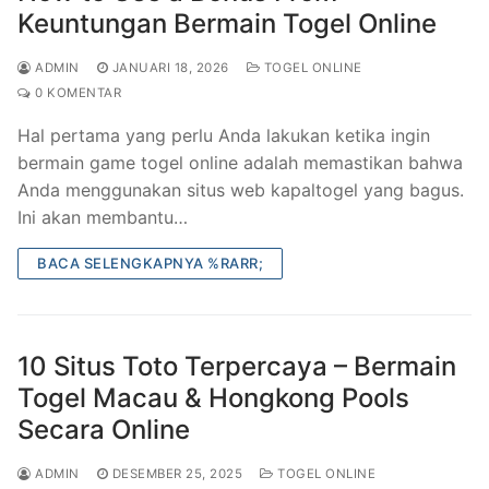
Keuntungan Bermain Togel Online
ADMIN
JANUARI 18, 2026
TOGEL ONLINE
0 KOMENTAR
Hal pertama yang perlu Anda lakukan ketika ingin
bermain game togel online adalah memastikan bahwa
Anda menggunakan situs web kapaltogel yang bagus.
Ini akan membantu…
BACA SELENGKAPNYA %RARR;
10 Situs Toto Terpercaya – Bermain
Togel Macau & Hongkong Pools
Secara Online
ADMIN
DESEMBER 25, 2025
TOGEL ONLINE