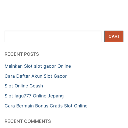
Cari
CARI
RECENT POSTS
Mainkan Slot slot gacor Online
Cara Daftar Akun Slot Gacor
Slot Online Gcash
Slot lagu777 Online Jepang
Cara Bermain Bonus Gratis Slot Online
RECENT COMMENTS