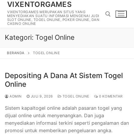
VIXENTORGAMES
Lompat
ke
VIXENTORGAMES MERUPAKAN SITUS YANG
MENYEDIAKAN SUATU INFORMASI MENGENAI JUDI
konten
SLOT ONLINE, TOGEL ONLINE, POKER ONLINE, DAN
CASINO ONLINE
Kategori:
Togel Online
Cari:
BERANDA
TOGEL ONLINE
Depositing A Dana At Sistem Togel
Online
ADMIN
JULI 9, 2026
TOGEL ONLINE
0 KOMENTAR
Sistem kapaltogel online adalah pasaran togel yang
dijual online untuk menyenangkan. Dan juga
menyediakan informasi terkini seperti pengalaman dan
promosi untuk memberikan pengeluaran angka.