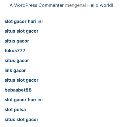
A WordPress Commenter
mengenai
Hello world!
slot gacor hari ini
situs slot gacor
situs gacor
fokus777
situs gacor
link gacor
situs slot gacor
bebasbet88
slot gacor hari ini
slot pulsa
situs slot gacor