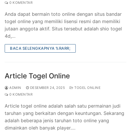
0 KOMENTAR
Anda dapat bermain toto online dengan situs bandar
togel online yang memiliki lisensi resmi dan memiliki
jutaan anggota aktif. Situs tersebut adalah shio togel
4d,…
BACA SELENGKAPNYA %RARR;
Article Togel Online
ADMIN
DESEMBER 24, 2025
TOGEL ONLINE
0 KOMENTAR
Article togel online adalah salah satu permainan judi
taruhan yang berkaitan dengan keuntungan. Sekarang
adalah beberapa jenis taruhan toto online yang
dimainkan oleh banyak player.…