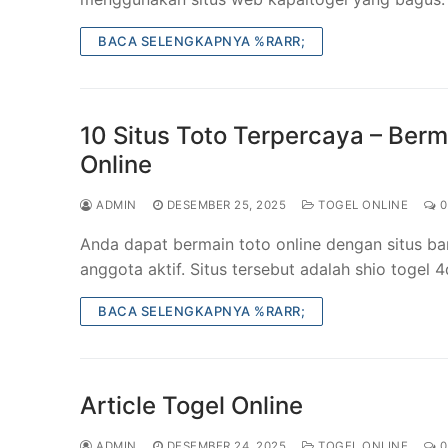
BACA SELENGKAPNYA %RARR;
10 Situs Toto Terpercaya – Ber
Online
ADMIN
DESEMBER 25, 2025
TOGEL ONLINE
0
Anda dapat bermain toto online dengan situs band
anggota aktif. Situs tersebut adalah shio togel 
BACA SELENGKAPNYA %RARR;
Article Togel Online
ADMIN
DESEMBER 24, 2025
TOGEL ONLINE
0