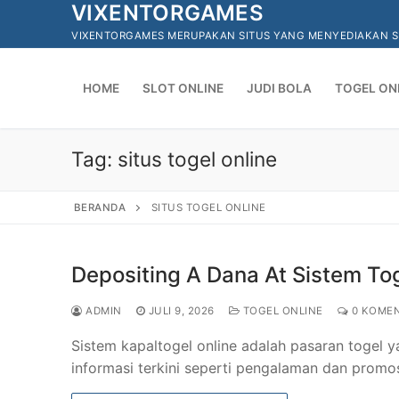
VIXENTORGAMES
Lompat
ke
VIXENTORGAMES MERUPAKAN SITUS YANG MENYEDIAKAN SUA
konten
HOME
SLOT ONLINE
JUDI BOLA
TOGEL ON
Tag:
situs togel online
BERANDA
SITUS TOGEL ONLINE
Depositing A Dana At Sistem Tog
ADMIN
JULI 9, 2026
TOGEL ONLINE
0 KOME
Sistem kapaltogel online adalah pasaran togel 
informasi terkini seperti pengalaman dan prom