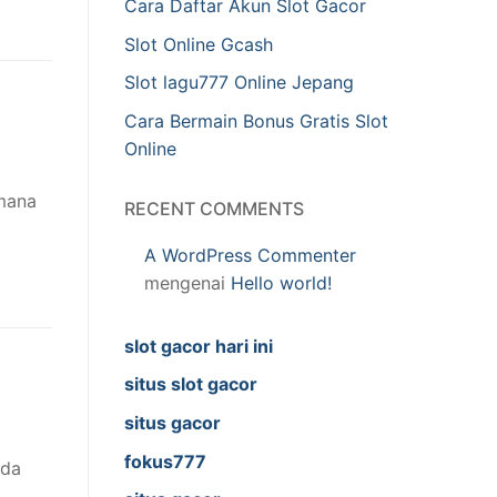
Cara Daftar Akun Slot Gacor
Slot Online Gcash
Slot lagu777 Online Jepang
Cara Bermain Bonus Gratis Slot
Online
imana
RECENT COMMENTS
A WordPress Commenter
mengenai
Hello world!
slot gacor hari ini
situs slot gacor
situs gacor
fokus777
nda