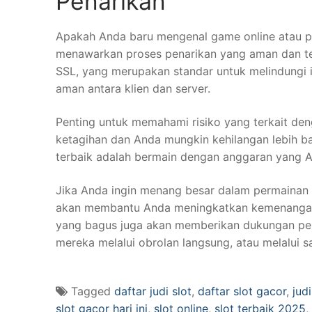
Penarikan
Apakah Anda baru mengenal game online atau 
menawarkan proses penarikan yang aman dan terja
SSL, yang merupakan standar untuk melindungi i
aman antara klien dan server.
Penting untuk memahami risiko yang terkait den
ketagihan dan Anda mungkin kehilangan lebih b
terbaik adalah bermain dengan anggaran yang 
Jika Anda ingin menang besar dalam permainan sl
akan membantu Anda meningkatkan kemenangan 
yang bagus juga akan memberikan dukungan pel
mereka melalui obrolan langsung, atau melalui sa
Tagged
daftar judi slot
,
daftar slot gacor
,
judi
slot gacor hari ini
,
slot online
,
slot terbaik 2025
,