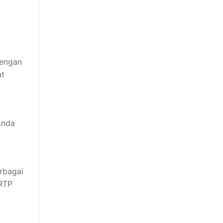
dengan
at
Anda
rbagai
 RTP