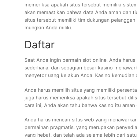
memeriksa apakah situs tersebut memiliki sistem
akan memastikan bahwa data Anda aman dan tidak
situs tersebut memiliki tim dukungan pelangg
mungkin Anda miliki.
Daftar
Saat Anda ingin bermain slot online, Anda harus 
sederhana, dan sebagian besar kasino menawark
menyetor uang ke akun Anda. Kasino kemudian a
Anda harus memilih situs yang memiliki persen
juga harus memeriksa apakah situs tersebut dilis
cara ini, Anda akan tahu bahwa kasino itu aman 
Anda harus mencari situs web yang menawarkan
permainan pragmatis, yang merupakan penyedia p
yang hebat, dan telah ada selama lebih dari satu