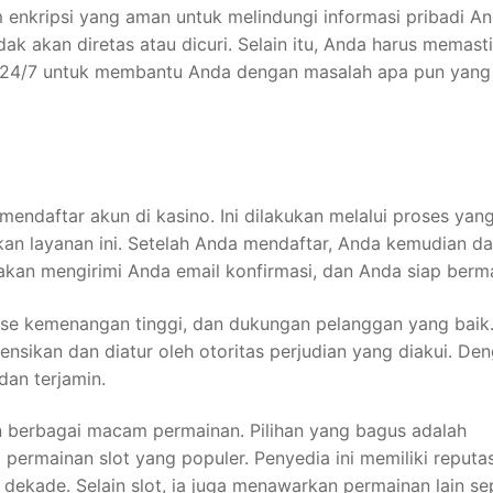
 enkripsi yang aman untuk melindungi informasi pribadi And
 akan diretas atau dicuri. Selain itu, Anda harus memast
an 24/7 untuk membantu Anda dengan masalah apa pun yang
mendaftar akun di kasino. Ini dilakukan melalui proses yan
an layanan ini. Setelah Anda mendaftar, Anda kemudian d
kan mengirimi Anda email konfirmasi, dan Anda siap berma
tase kemenangan tinggi, dan dukungan pelanggan yang baik
ensikan dan diatur oleh otoritas perjudian yang diakui. De
dan terjamin.
 berbagai macam permainan. Pilihan yang bagus adalah
ermainan slot yang populer. Penyedia ini memiliki reputas
 dekade. Selain slot, ia juga menawarkan permainan lain se