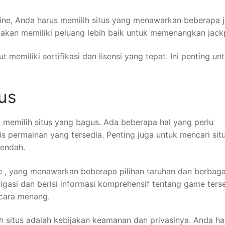
ine, Anda harus memilih situs yang menawarkan beberapa j
 akan memiliki peluang lebih baik untuk memenangkan jack
memiliki sertifikasi dan lisensi yang tepat. Ini penting un
us
uk memilih situs yang bagus. Ada beberapa hal yang perlu
nis permainan yang tersedia. Penting juga untuk mencari sit
rendah.
ine , yang menawarkan beberapa pilihan taruhan dan berbaga
asi dan berisi informasi komprehensif tentang game terse
 cara menang.
ih situs adalah kebijakan keamanan dan privasinya. Anda ha