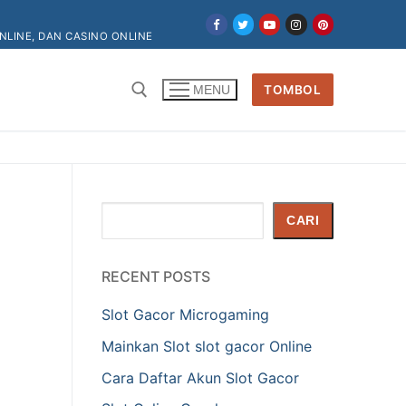
NLINE, DAN CASINO ONLINE
TOMBOL
MENU
Cari
CARI
RECENT POSTS
Slot Gacor Microgaming
Mainkan Slot slot gacor Online
Cara Daftar Akun Slot Gacor