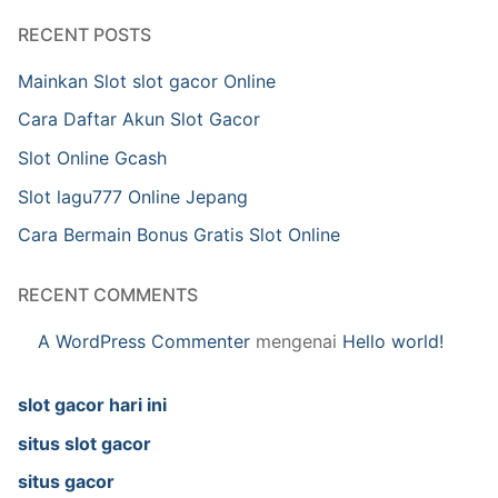
RECENT POSTS
Mainkan Slot slot gacor Online
Cara Daftar Akun Slot Gacor
Slot Online Gcash
Slot lagu777 Online Jepang
Cara Bermain Bonus Gratis Slot Online
RECENT COMMENTS
A WordPress Commenter
mengenai
Hello world!
slot gacor hari ini
situs slot gacor
situs gacor