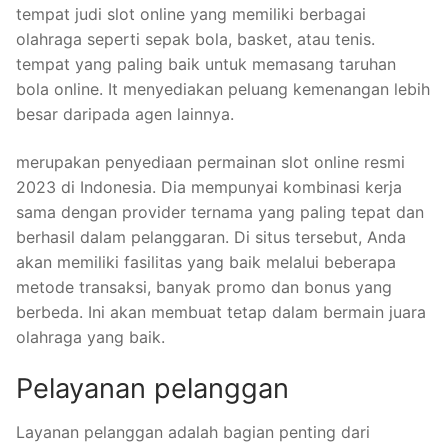
tempat judi slot online yang memiliki berbagai
olahraga seperti sepak bola, basket, atau tenis.
tempat yang paling baik untuk memasang taruhan
bola online. It menyediakan peluang kemenangan lebih
besar daripada agen lainnya.
merupakan penyediaan permainan slot online resmi
2023 di Indonesia. Dia mempunyai kombinasi kerja
sama dengan provider ternama yang paling tepat dan
berhasil dalam pelanggaran. Di situs tersebut, Anda
akan memiliki fasilitas yang baik melalui beberapa
metode transaksi, banyak promo dan bonus yang
berbeda. Ini akan membuat tetap dalam bermain juara
olahraga yang baik.
Pelayanan pelanggan
Layanan pelanggan adalah bagian penting dari