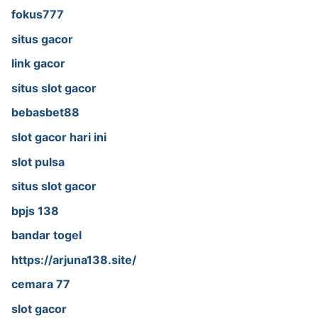
fokus777
situs gacor
link gacor
situs slot gacor
bebasbet88
slot gacor hari ini
slot pulsa
situs slot gacor
bpjs 138
bandar togel
https://arjuna138.site/
cemara 77
slot gacor