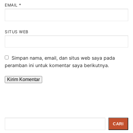
EMAIL
*
SITUS WEB
Simpan nama, email, dan situs web saya pada
peramban ini untuk komentar saya berikutnya.
Cari
CARI