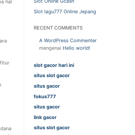
Slot Online Gcash
pa hal
Slot lagu777 Online Jepang
RECENT COMMENTS
A WordPress Commenter
ara
mengenai
Hello world!
itur
slot gacor hari ini
situs slot gacor
n
situs gacor
fokus777
situs gacor
link gacor
situs slot gacor
 dana