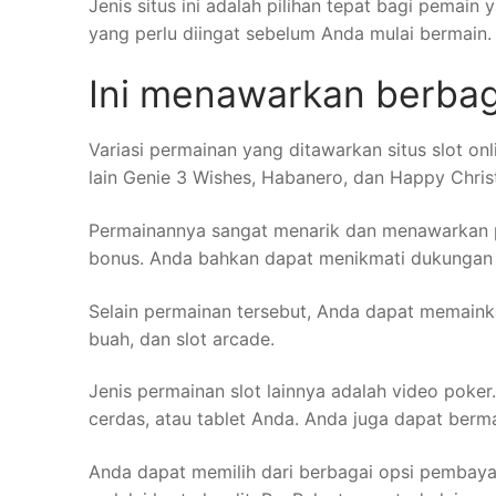
Jenis situs ini adalah pilihan tepat bagi pema
yang perlu diingat sebelum Anda mulai bermain.
Ini menawarkan berbag
Variasi permainan yang ditawarkan situs slot o
lain Genie 3 Wishes, Habanero, dan Happy Chris
Permainannya sangat menarik dan menawarkan pe
bonus. Anda bahkan dapat menikmati dukungan 
Selain permainan tersebut, Anda dapat memainkan 
buah, dan slot arcade.
Jenis permainan slot lainnya adalah video poke
cerdas, atau tablet Anda. Anda juga dapat berma
Anda dapat memilih dari berbagai opsi pembayar