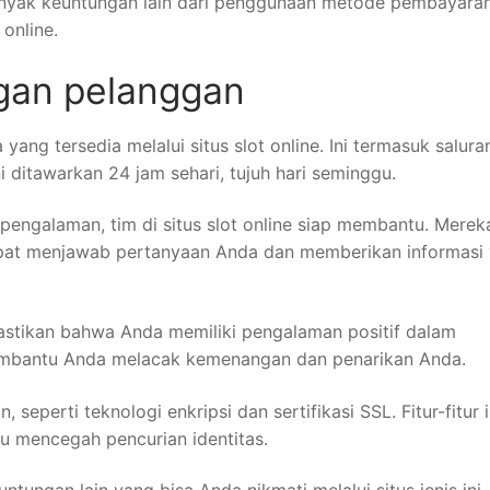
anyak keuntungan lain dari penggunaan metode pembayaran 
online.
gan pelanggan
ng tersedia melalui situs slot online. Ini termasuk salura
i ditawarkan 24 jam sehari, tujuh hari seminggu.
engalaman, tim di situs slot online siap membantu. Merek
dapat menjawab pertanyaan Anda dan memberikan informasi
mastikan bahwa Anda memiliki pengalaman positif dalam
 membantu Anda melacak kemenangan dan penarikan Anda.
eperti teknologi enkripsi dan sertifikasi SSL. Fitur-fitur i
u mencegah pencurian identitas.