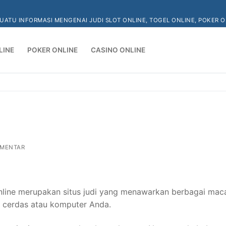
TU INFORMASI MENGENAI JUDI SLOT ONLINE, TOGEL ONLINE, POKER O
LINE
POKER ONLINE
CASINO ONLINE
Cari:
MENTAR
line merupakan situs judi yang menawarkan berbagai ma
 cerdas atau komputer Anda.