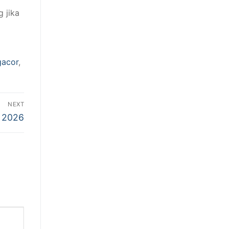
 jika
gacor
,
NEXT
a 2026