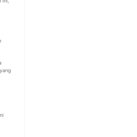
ini,
n
a
 yang
ni