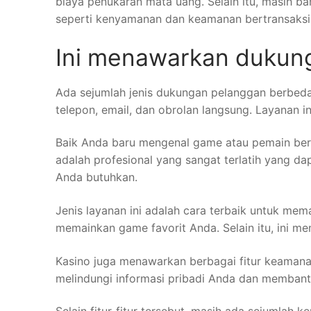
biaya penukaran mata uang. Selain itu, masih b
seperti kenyamanan dan keamanan bertransaksi 
Ini menawarkan dukun
Ada sejumlah jenis dukungan pelanggan berbeda ya
telepon, email, dan obrolan langsung. Layanan in
Baik Anda baru mengenal game atau pemain berp
adalah profesional yang sangat terlatih yang 
Anda butuhkan.
Jenis layanan ini adalah cara terbaik untuk me
memainkan game favorit Anda. Selain itu, ini
Kasino juga menawarkan berbagai fitur keamanan, s
melindungi informasi pribadi Anda dan membant