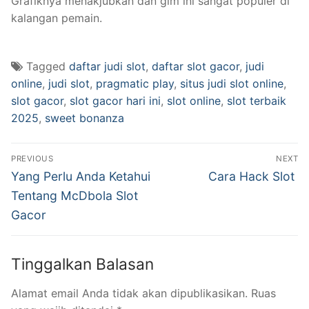
Grafiknya menakjubkan dan gim ini sangat populer di
kalangan pemain.
Tagged
daftar judi slot
,
daftar slot gacor
,
judi
online
,
judi slot
,
pragmatic play
,
situs judi slot online
,
slot gacor
,
slot gacor hari ini
,
slot online
,
slot terbaik
2025
,
sweet bonanza
Navigasi
PREVIOUS
NEXT
pos
Previous
Next
Yang Perlu Anda Ketahui
Cara Hack Slot
post:
post:
Tentang McDbola Slot
Gacor
Tinggalkan Balasan
Alamat email Anda tidak akan dipublikasikan.
Ruas