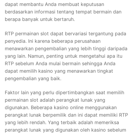
dapat membantu Anda membuat keputusan
berdasarkan informasi tentang tempat bermain dan
berapa banyak untuk bertaruh.
RTP permainan slot dapat bervariasi tergantung pada
penyedia. Ini karena beberapa perusahaan
menawarkan pengembalian yang lebih tinggi daripada
yang lain. Namun, penting untuk mengetahui apa itu
RTP sebelum Anda mulai bermain sehingga Anda
dapat memilih kasino yang menawarkan tingkat
pengembalian yang baik.
Faktor lain yang perlu dipertimbangkan saat memilih
permainan slot adalah perangkat lunak yang
digunakan. Beberapa kasino online menggunakan
perangkat lunak berpemilik dan ini dapat memiliki RTP
yang lebih rendah. Yang terbaik adalah memeriksa
perangkat lunak yang digunakan oleh kasino sebelum