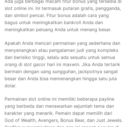
Ada juga berbagai macam fitur bonus yang tersedia di
slot online ini. Ini termasuk putaran gratis, pengganda,
dan simbol pencar. Fitur bonus adalah cara yang
bagus untuk meningkatkan bankroll Anda dan
meningkatkan peluang Anda untuk menang besar.
Apakah Anda mencari permainan yang sederhana dan
menyenangkan atau pengalaman judi yang kompleks
dan berisiko tinggi, selalu ada sesuatu untuk semua
orang di slot gacor hari ini maxwin. Jika Anda tertarik
bermain dengan uang sungguhan, jackpotnya sangat
besar dan Anda bisa memenangkan hingga satu juta
dolar.
Permainan slot online ini memiliki beberapa payline
yang berbeda dan menawarkan sejumlah tema dan
karakter yang menarik. Pemain dapat memilih dari
God of Wealth, Avengers, Bonus Bear, dan Just Jewels.