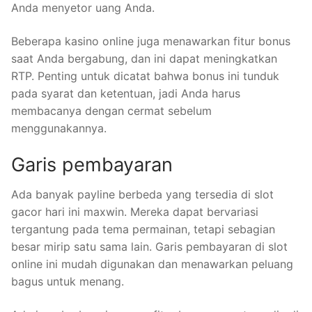
Anda menyetor uang Anda.
Beberapa kasino online juga menawarkan fitur bonus
saat Anda bergabung, dan ini dapat meningkatkan
RTP. Penting untuk dicatat bahwa bonus ini tunduk
pada syarat dan ketentuan, jadi Anda harus
membacanya dengan cermat sebelum
menggunakannya.
Garis pembayaran
Ada banyak payline berbeda yang tersedia di slot
gacor hari ini maxwin. Mereka dapat bervariasi
tergantung pada tema permainan, tetapi sebagian
besar mirip satu sama lain. Garis pembayaran di slot
online ini mudah digunakan dan menawarkan peluang
bagus untuk menang.