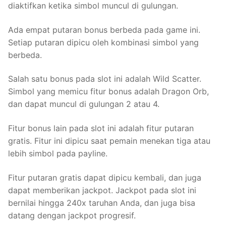
diaktifkan ketika simbol muncul di gulungan.
Ada empat putaran bonus berbeda pada game ini.
Setiap putaran dipicu oleh kombinasi simbol yang
berbeda.
Salah satu bonus pada slot ini adalah Wild Scatter.
Simbol yang memicu fitur bonus adalah Dragon Orb,
dan dapat muncul di gulungan 2 atau 4.
Fitur bonus lain pada slot ini adalah fitur putaran
gratis. Fitur ini dipicu saat pemain menekan tiga atau
lebih simbol pada payline.
Fitur putaran gratis dapat dipicu kembali, dan juga
dapat memberikan jackpot. Jackpot pada slot ini
bernilai hingga 240x taruhan Anda, dan juga bisa
datang dengan jackpot progresif.