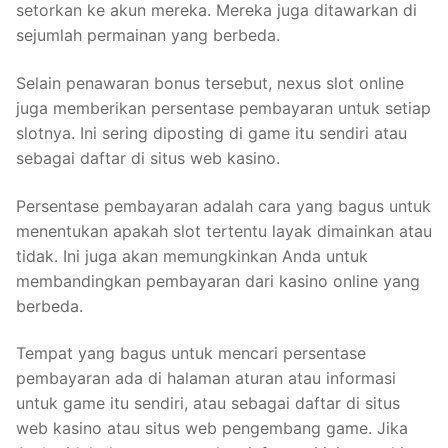
setorkan ke akun mereka. Mereka juga ditawarkan di
sejumlah permainan yang berbeda.
Selain penawaran bonus tersebut, nexus slot online
juga memberikan persentase pembayaran untuk setiap
slotnya. Ini sering diposting di game itu sendiri atau
sebagai daftar di situs web kasino.
Persentase pembayaran adalah cara yang bagus untuk
menentukan apakah slot tertentu layak dimainkan atau
tidak. Ini juga akan memungkinkan Anda untuk
membandingkan pembayaran dari kasino online yang
berbeda.
Tempat yang bagus untuk mencari persentase
pembayaran ada di halaman aturan atau informasi
untuk game itu sendiri, atau sebagai daftar di situs
web kasino atau situs web pengembang game. Jika