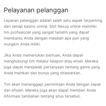
Pelayanan pelanggan
Layanan pelanggan adalah salah satu aspek terpenting
dari setiap kasino online. Slot Nexus online memiliki
tim profesional yang sangat terlatih yang dapat
membantu Anda dengan masalah apa pun yang
mungkin Anda miliki.
Jika Anda memerlukan bantuan, Anda dapat
menghubungi tim melalui telepon atau email. Mereka
juga dapat menjawab pertanyaan tentang game yang
Anda mainkan dan bonus yang ditawarkan.
Tim akan menanggapi permintaan Anda dengan cepat
dan efisien. Mereka juga akan dapat memberi Anda
informasi tambahan tentang situs tersebut.