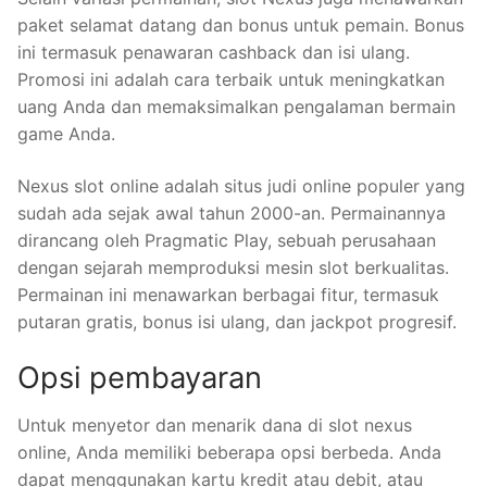
paket selamat datang dan bonus untuk pemain. Bonus
ini termasuk penawaran cashback dan isi ulang.
Promosi ini adalah cara terbaik untuk meningkatkan
uang Anda dan memaksimalkan pengalaman bermain
game Anda.
Nexus slot online adalah situs judi online populer yang
sudah ada sejak awal tahun 2000-an. Permainannya
dirancang oleh Pragmatic Play, sebuah perusahaan
dengan sejarah memproduksi mesin slot berkualitas.
Permainan ini menawarkan berbagai fitur, termasuk
putaran gratis, bonus isi ulang, dan jackpot progresif.
Opsi pembayaran
Untuk menyetor dan menarik dana di slot nexus
online, Anda memiliki beberapa opsi berbeda. Anda
dapat menggunakan kartu kredit atau debit, atau