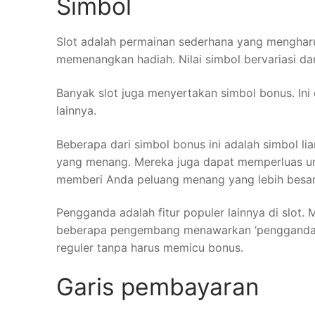
Simbol
Slot adalah permainan sederhana yang menghar
memenangkan hadiah. Nilai simbol bervariasi dan
Banyak slot juga menyertakan simbol bonus. Ini 
lainnya.
Beberapa dari simbol bonus ini adalah simbol li
yang menang. Mereka juga dapat memperluas un
memberi Anda peluang menang yang lebih besar
Pengganda adalah fitur populer lainnya di slot.
beberapa pengembang menawarkan ‘pengganda p
reguler tanpa harus memicu bonus.
Garis pembayaran