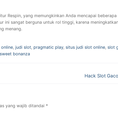
 fitur Respin, yang memungkinkan Anda mencapai beberapa
r ini sangat berguna untuk rol tinggi, karena meningkatka
ng menang.
 online
,
judi slot
,
pragmatic play
,
situs judi slot online
,
slot 
sweet bonanza
Next
Hack Slot Gac
post:
as yang wajib ditandai
*