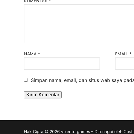
KOMENTAR
*
NAMA
*
EMAIL
*
Simpan nama, email, dan situs web saya pada
Hak Cipta © 2026 vixentorgames – Ditenagai oleh
Cust