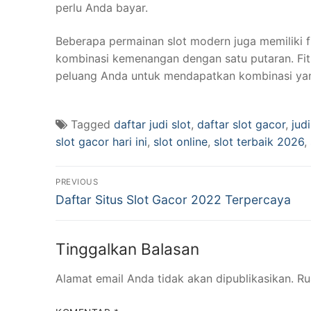
perlu Anda bayar.
Beberapa permainan slot modern juga memiliki
kombinasi kemenangan dengan satu putaran. Fitu
peluang Anda untuk mendapatkan kombinasi ya
Tagged
daftar judi slot
,
daftar slot gacor
,
judi
slot gacor hari ini
,
slot online
,
slot terbaik 2026
,
Navigasi
PREVIOUS
Previous
pos
Daftar Situs Slot Gacor 2022 Terpercaya
post:
Tinggalkan Balasan
Alamat email Anda tidak akan dipublikasikan.
Ru