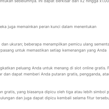
tukan sebelumnya. Ini dapat berkisar dari x2 hingga x1.00
Mereka juga memainkan peran kunci dalam menentukan
 dan ukuran; beberapa menampilkan pemicu ulang sement
erpasang untuk memastikan setiap kemenangan yang Anda
katkan peluang Anda untuk menang di slot online gratis. F
car dan dapat memberi Anda putaran gratis, pengganda, ata
n gratis, yang biasanya dipicu oleh tiga atau lebih simbol 
lungan dan juga dapat dipicu kembali selama fitur tersebu