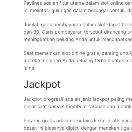
Paylines adalah fitur utama dalam slot online 
ini melintasi gulungan dalam berbagai bentuk, da
Jumlah garis pembayaran dalam slot dapat bervar
dan 30. Garis pembayaran tersebut dirancang
meningkatkan peluang Anda untuk mendapatkan 
Saat memainkan slot online gratis, penting untu
mereka memberi Anda peluang terbaik untuk me
lama.
Jackpot
Jackpot progresif adalah jenis jackpot paling m
besar saat pemain membuat taruhan dan diberi
Putaran gratis adalah fitur lain di slot grati
besar. Ini biasanya dipicu dengan menekan tiga