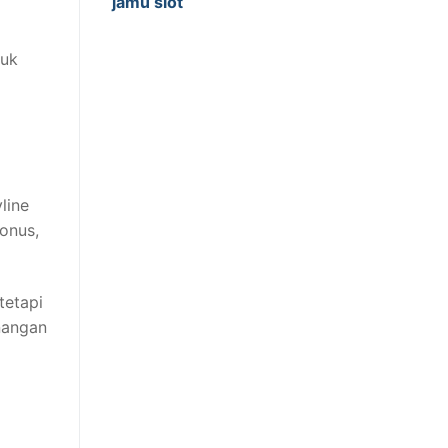
jamu slot
tuk
line
onus,
tetapi
nangan