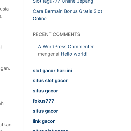
Slot lagu777 Online Jepang
usia
Cara Bermain Bonus Gratis Slot
.
Online
RECENT COMMENTS
A WordPress Commenter
i
mengenai
Hello world!
ngan.
slot gacor hari ini
situs slot gacor
situs gacor
fokus777
ah
situs gacor
link gacor
atkan