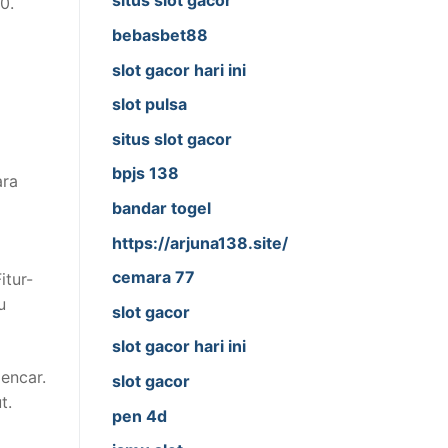
situs slot gacor
0.
bebasbet88
slot gacor hari ini
slot pulsa
situs slot gacor
bpjs 138
ara
bandar togel
https://arjuna138.site/
cemara 77
itur-
u
slot gacor
slot gacor hari ini
pencar.
slot gacor
t.
pen 4d