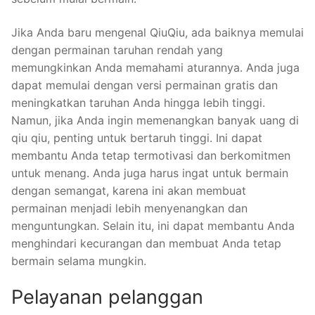
Jika Anda baru mengenal QiuQiu, ada baiknya memulai
dengan permainan taruhan rendah yang
memungkinkan Anda memahami aturannya. Anda juga
dapat memulai dengan versi permainan gratis dan
meningkatkan taruhan Anda hingga lebih tinggi.
Namun, jika Anda ingin memenangkan banyak uang di
qiu qiu, penting untuk bertaruh tinggi. Ini dapat
membantu Anda tetap termotivasi dan berkomitmen
untuk menang. Anda juga harus ingat untuk bermain
dengan semangat, karena ini akan membuat
permainan menjadi lebih menyenangkan dan
menguntungkan. Selain itu, ini dapat membantu Anda
menghindari kecurangan dan membuat Anda tetap
bermain selama mungkin.
Pelayanan pelanggan