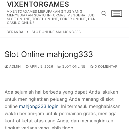
VIXENTORGAMES
Lompat
ke
VIXENTORGAMES MERUPAKAN SITUS YANG
MENYEDIAKAN SUATU INFORMASI MENGENAI JUDI
konten
SLOT ONLINE, TOGEL ONLINE, POKER ONLINE, DAN
CASINO ONLINE
BERANDA
SLOT ONLINE MAHJONG333
Cari:
Slot Online mahjong333
ADMIN
APRIL 5, 2026
SLOT ONLINE
0 KOMENTAR
Ada sejumlah hal berbeda yang dapat Anda lakukan
untuk meningkatkan peluang Anda menang di slot
online
mahjong333 login
. Ini termasuk menghabiskan
waktu berjam-jam untuk permainan gratis, menjaga
kontrol ketat atas uang Anda, dan memungkinkan
tingkat varians yang lebih tinggi.