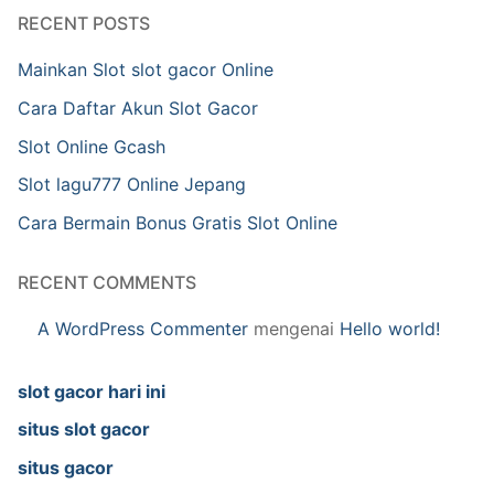
RECENT POSTS
Mainkan Slot slot gacor Online
Cara Daftar Akun Slot Gacor
Slot Online Gcash
Slot lagu777 Online Jepang
Cara Bermain Bonus Gratis Slot Online
RECENT COMMENTS
A WordPress Commenter
mengenai
Hello world!
slot gacor hari ini
situs slot gacor
situs gacor