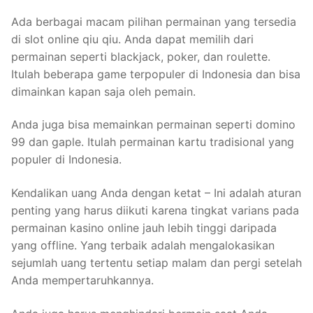
Ada berbagai macam pilihan permainan yang tersedia
di slot online qiu qiu. Anda dapat memilih dari
permainan seperti blackjack, poker, dan roulette.
Itulah beberapa game terpopuler di Indonesia dan bisa
dimainkan kapan saja oleh pemain.
Anda juga bisa memainkan permainan seperti domino
99 dan gaple. Itulah permainan kartu tradisional yang
populer di Indonesia.
Kendalikan uang Anda dengan ketat – Ini adalah aturan
penting yang harus diikuti karena tingkat varians pada
permainan kasino online jauh lebih tinggi daripada
yang offline. Yang terbaik adalah mengalokasikan
sejumlah uang tertentu setiap malam dan pergi setelah
Anda mempertaruhkannya.