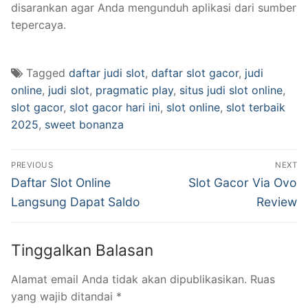
disarankan agar Anda mengunduh aplikasi dari sumber
tepercaya.
Tagged
daftar judi slot
,
daftar slot gacor
,
judi
online
,
judi slot
,
pragmatic play
,
situs judi slot online
,
slot gacor
,
slot gacor hari ini
,
slot online
,
slot terbaik
2025
,
sweet bonanza
Navigasi
PREVIOUS
NEXT
pos
Previous
Next
Daftar Slot Online
Slot Gacor Via Ovo
post:
post:
Langsung Dapat Saldo
Review
Tinggalkan Balasan
Alamat email Anda tidak akan dipublikasikan.
Ruas
yang wajib ditandai
*