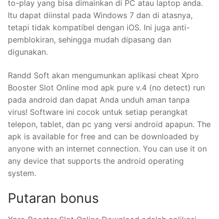
to-play yang bisa dimainkan di PC atau laptop anda.
Itu dapat diinstal pada Windows 7 dan di atasnya,
tetapi tidak kompatibel dengan iOS. Ini juga anti-
pemblokiran, sehingga mudah dipasang dan
digunakan.
Randd Soft akan mengumunkan aplikasi cheat Xpro
Booster Slot Online mod apk pure v.4 (no detect) run
pada android dan dapat Anda unduh aman tanpa
virus! Software ini cocok untuk setiap perangkat
telepon, tablet, dan pc yang versi android apapun. The
apk is available for free and can be downloaded by
anyone with an internet connection. You can use it on
any device that supports the android operating
system.
Putaran bonus