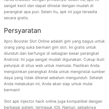
sangat kecil dan dapat diinstal dengan mudah di
perangkat apa pun. Selain itu, apk ini juga tersedia
secara gratis.
Persyaratan
Xpro Booster Slot Online adalah gim yang bagus untuk
orang yang suka bermain gim slot. Ini gratis untuk
diunduh dan berfungsi di sebagian besar perangkat
Android. Ini juga sangat mudah digunakan. Cukup ikuti
petunjuk di situs web untuk memulai. Pastikan Anda
mengizinkan perangkat Anda untuk menginstal sumber
daya yang tidak dikenal sebelum mengunduh. Setelah
Anda melakukan ini, Anda akan siap untuk mulai
bermain!
Slot apk injector hack online juga kompatibel dengan
berbagai sistem, termasuk iOS. Namun, sebaiknya