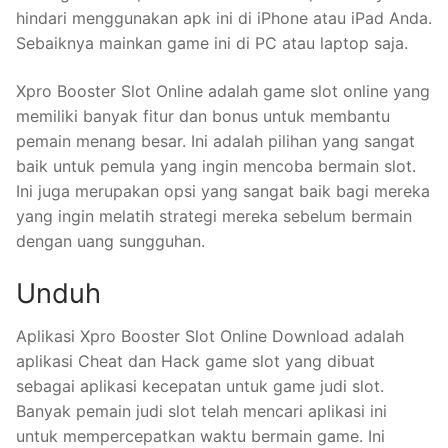
hindari menggunakan apk ini di iPhone atau iPad Anda.
Sebaiknya mainkan game ini di PC atau laptop saja.
Xpro Booster Slot Online adalah game slot online yang
memiliki banyak fitur dan bonus untuk membantu
pemain menang besar. Ini adalah pilihan yang sangat
baik untuk pemula yang ingin mencoba bermain slot.
Ini juga merupakan opsi yang sangat baik bagi mereka
yang ingin melatih strategi mereka sebelum bermain
dengan uang sungguhan.
Unduh
Aplikasi Xpro Booster Slot Online Download adalah
aplikasi Cheat dan Hack game slot yang dibuat
sebagai aplikasi kecepatan untuk game judi slot.
Banyak pemain judi slot telah mencari aplikasi ini
untuk mempercepatkan waktu bermain game. Ini