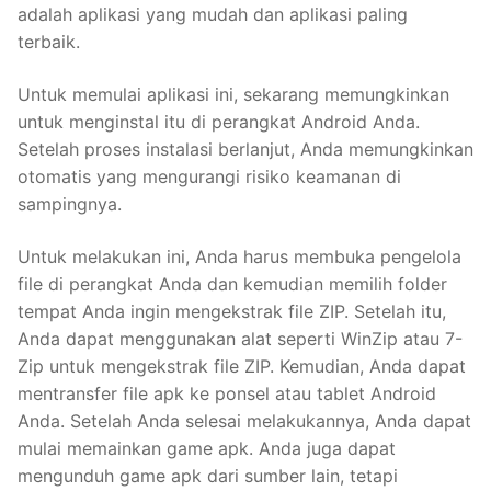
adalah aplikasi yang mudah dan aplikasi paling
terbaik.
Untuk memulai aplikasi ini, sekarang memungkinkan
untuk menginstal itu di perangkat Android Anda.
Setelah proses instalasi berlanjut, Anda memungkinkan
otomatis yang mengurangi risiko keamanan di
sampingnya.
Untuk melakukan ini, Anda harus membuka pengelola
file di perangkat Anda dan kemudian memilih folder
tempat Anda ingin mengekstrak file ZIP. Setelah itu,
Anda dapat menggunakan alat seperti WinZip atau 7-
Zip untuk mengekstrak file ZIP. Kemudian, Anda dapat
mentransfer file apk ke ponsel atau tablet Android
Anda. Setelah Anda selesai melakukannya, Anda dapat
mulai memainkan game apk. Anda juga dapat
mengunduh game apk dari sumber lain, tetapi