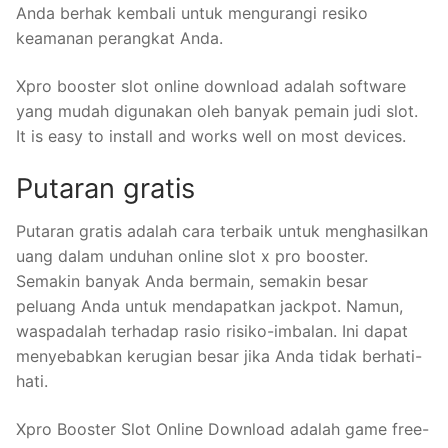
Anda berhak kembali untuk mengurangi resiko
keamanan perangkat Anda.
Xpro booster slot online download adalah software
yang mudah digunakan oleh banyak pemain judi slot.
It is easy to install and works well on most devices.
Putaran gratis
Putaran gratis adalah cara terbaik untuk menghasilkan
uang dalam unduhan online slot x pro booster.
Semakin banyak Anda bermain, semakin besar
peluang Anda untuk mendapatkan jackpot. Namun,
waspadalah terhadap rasio risiko-imbalan. Ini dapat
menyebabkan kerugian besar jika Anda tidak berhati-
hati.
Xpro Booster Slot Online Download adalah game free-