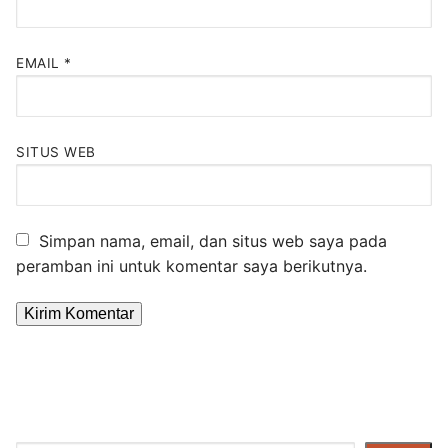
EMAIL
*
SITUS WEB
Simpan nama, email, dan situs web saya pada
peramban ini untuk komentar saya berikutnya.