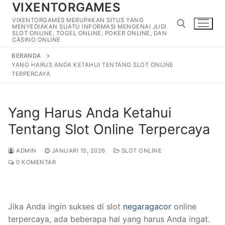
VIXENTORGAMES
Lompat
ke
VIXENTORGAMES MERUPAKAN SITUS YANG
MENYEDIAKAN SUATU INFORMASI MENGENAI JUDI
konten
SLOT ONLINE, TOGEL ONLINE, POKER ONLINE, DAN
CASINO ONLINE
BERANDA
Cari:
YANG HARUS ANDA KETAHUI TENTANG SLOT ONLINE
TERPERCAYA
Yang Harus Anda Ketahui
Tentang Slot Online Terpercaya
ADMIN
JANUARI 15, 2026
SLOT ONLINE
0 KOMENTAR
Jika Anda ingin sukses di slot
negaragacor
online
terpercaya, ada beberapa hal yang harus Anda ingat.