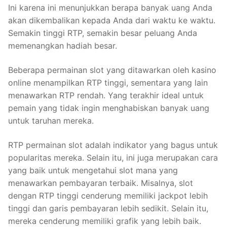
Ini karena ini menunjukkan berapa banyak uang Anda
akan dikembalikan kepada Anda dari waktu ke waktu.
Semakin tinggi RTP, semakin besar peluang Anda
memenangkan hadiah besar.
Beberapa permainan slot yang ditawarkan oleh kasino
online menampilkan RTP tinggi, sementara yang lain
menawarkan RTP rendah. Yang terakhir ideal untuk
pemain yang tidak ingin menghabiskan banyak uang
untuk taruhan mereka.
RTP permainan slot adalah indikator yang bagus untuk
popularitas mereka. Selain itu, ini juga merupakan cara
yang baik untuk mengetahui slot mana yang
menawarkan pembayaran terbaik. Misalnya, slot
dengan RTP tinggi cenderung memiliki jackpot lebih
tinggi dan garis pembayaran lebih sedikit. Selain itu,
mereka cenderung memiliki grafik yang lebih baik.