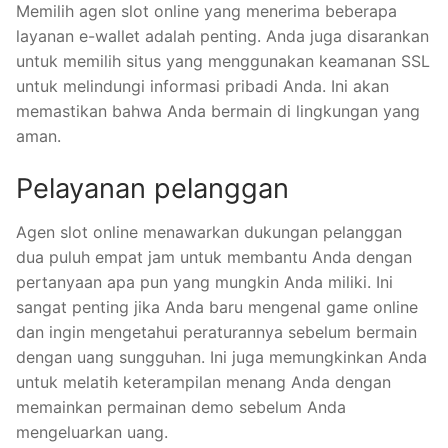
Memilih agen slot online yang menerima beberapa
layanan e-wallet adalah penting. Anda juga disarankan
untuk memilih situs yang menggunakan keamanan SSL
untuk melindungi informasi pribadi Anda. Ini akan
memastikan bahwa Anda bermain di lingkungan yang
aman.
Pelayanan pelanggan
Agen slot online menawarkan dukungan pelanggan
dua puluh empat jam untuk membantu Anda dengan
pertanyaan apa pun yang mungkin Anda miliki. Ini
sangat penting jika Anda baru mengenal game online
dan ingin mengetahui peraturannya sebelum bermain
dengan uang sungguhan. Ini juga memungkinkan Anda
untuk melatih keterampilan menang Anda dengan
memainkan permainan demo sebelum Anda
mengeluarkan uang.