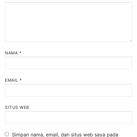
NAMA
*
EMAIL
*
SITUS WEB
Simpan nama, email, dan situs web saya pada