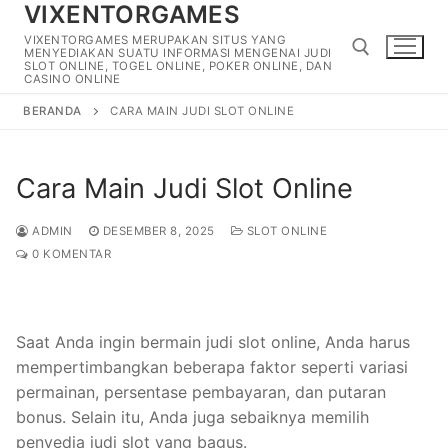
VIXENTORGAMES
Lompat
ke
VIXENTORGAMES MERUPAKAN SITUS YANG
MENYEDIAKAN SUATU INFORMASI MENGENAI JUDI
konten
SLOT ONLINE, TOGEL ONLINE, POKER ONLINE, DAN
CASINO ONLINE
BERANDA
CARA MAIN JUDI SLOT ONLINE
Cari:
Cara Main Judi Slot Online
ADMIN
DESEMBER 8, 2025
SLOT ONLINE
0 KOMENTAR
Saat Anda ingin bermain judi slot online, Anda harus
mempertimbangkan beberapa faktor seperti variasi
permainan, persentase pembayaran, dan putaran
bonus. Selain itu, Anda juga sebaiknya memilih
penyedia judi slot yang bagus.