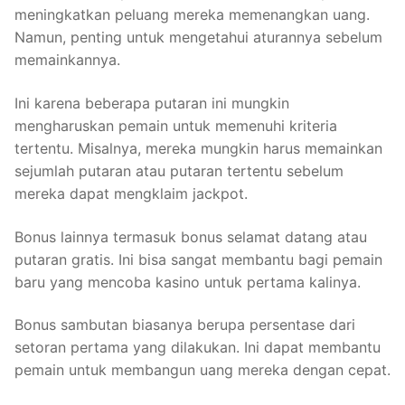
meningkatkan peluang mereka memenangkan uang.
Namun, penting untuk mengetahui aturannya sebelum
memainkannya.
Ini karena beberapa putaran ini mungkin
mengharuskan pemain untuk memenuhi kriteria
tertentu. Misalnya, mereka mungkin harus memainkan
sejumlah putaran atau putaran tertentu sebelum
mereka dapat mengklaim jackpot.
Bonus lainnya termasuk bonus selamat datang atau
putaran gratis. Ini bisa sangat membantu bagi pemain
baru yang mencoba kasino untuk pertama kalinya.
Bonus sambutan biasanya berupa persentase dari
setoran pertama yang dilakukan. Ini dapat membantu
pemain untuk membangun uang mereka dengan cepat.