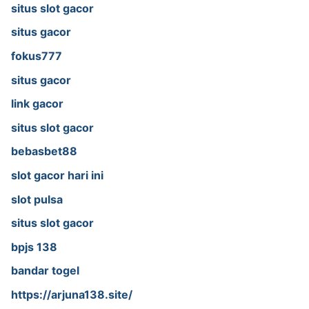
situs slot gacor
situs gacor
fokus777
situs gacor
link gacor
situs slot gacor
bebasbet88
slot gacor hari ini
slot pulsa
situs slot gacor
bpjs 138
bandar togel
https://arjuna138.site/