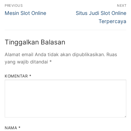
Navigasi
PREVIOUS
NEXT
pos
Previous
Next
Mesin Slot Online
Situs Judi Slot Online
post:
post:
Terpercaya
Tinggalkan Balasan
Alamat email Anda tidak akan dipublikasikan.
Ruas
yang wajib ditandai
*
KOMENTAR
*
NAMA
*