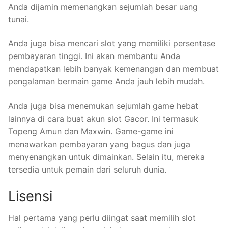
Anda dijamin memenangkan sejumlah besar uang
tunai.
Anda juga bisa mencari slot yang memiliki persentase
pembayaran tinggi. Ini akan membantu Anda
mendapatkan lebih banyak kemenangan dan membuat
pengalaman bermain game Anda jauh lebih mudah.
Anda juga bisa menemukan sejumlah game hebat
lainnya di cara buat akun slot Gacor. Ini termasuk
Topeng Amun dan Maxwin. Game-game ini
menawarkan pembayaran yang bagus dan juga
menyenangkan untuk dimainkan. Selain itu, mereka
tersedia untuk pemain dari seluruh dunia.
Lisensi
Hal pertama yang perlu diingat saat memilih slot