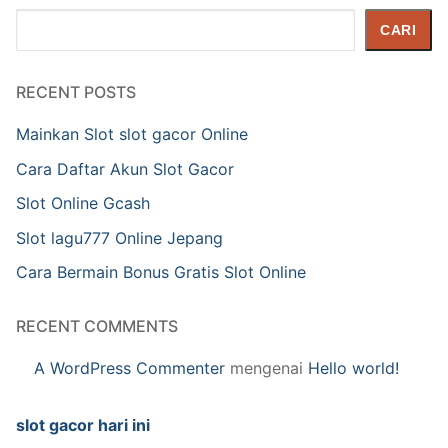
Cari
CARI
RECENT POSTS
Mainkan Slot slot gacor Online
Cara Daftar Akun Slot Gacor
Slot Online Gcash
Slot lagu777 Online Jepang
Cara Bermain Bonus Gratis Slot Online
RECENT COMMENTS
A WordPress Commenter
mengenai
Hello world!
slot gacor hari ini