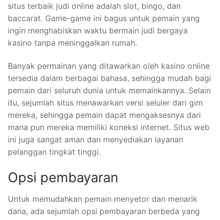
situs terbaik judi online adalah slot, bingo, dan
baccarat. Game-game ini bagus untuk pemain yang
ingin menghabiskan waktu bermain judi bergaya
kasino tanpa meninggalkan rumah.
Banyak permainan yang ditawarkan oleh kasino online
tersedia dalam berbagai bahasa, sehingga mudah bagi
pemain dari seluruh dunia untuk memainkannya. Selain
itu, sejumlah situs menawarkan versi seluler dari gim
mereka, sehingga pemain dapat mengaksesnya dari
mana pun mereka memiliki koneksi internet. Situs web
ini juga sangat aman dan menyediakan layanan
pelanggan tingkat tinggi.
Opsi pembayaran
Untuk memudahkan pemain menyetor dan menarik
dana, ada sejumlah opsi pembayaran berbeda yang