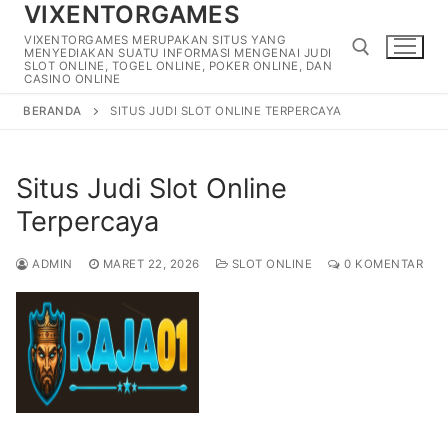
VIXENTORGAMES
Lompat
ke
VIXENTORGAMES MERUPAKAN SITUS YANG
MENYEDIAKAN SUATU INFORMASI MENGENAI JUDI
konten
SLOT ONLINE, TOGEL ONLINE, POKER ONLINE, DAN
CASINO ONLINE
BERANDA
SITUS JUDI SLOT ONLINE TERPERCAYA
Cari:
Situs Judi Slot Online
Terpercaya
ADMIN
MARET 22, 2026
SLOT ONLINE
0 KOMENTAR