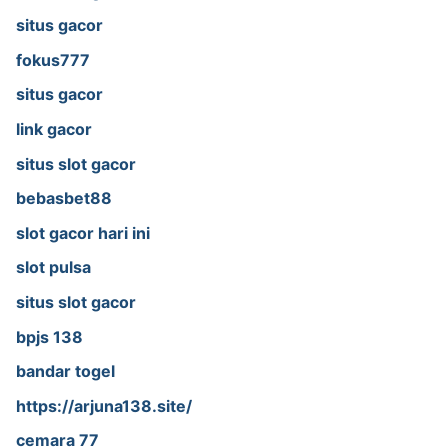
situs gacor
fokus777
situs gacor
link gacor
situs slot gacor
bebasbet88
slot gacor hari ini
slot pulsa
situs slot gacor
bpjs 138
bandar togel
https://arjuna138.site/
cemara 77