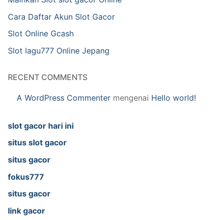
Cara Daftar Akun Slot Gacor
Slot Online Gcash
Slot lagu777 Online Jepang
RECENT COMMENTS
A WordPress Commenter
mengenai
Hello world!
slot gacor hari ini
situs slot gacor
situs gacor
fokus777
situs gacor
link gacor