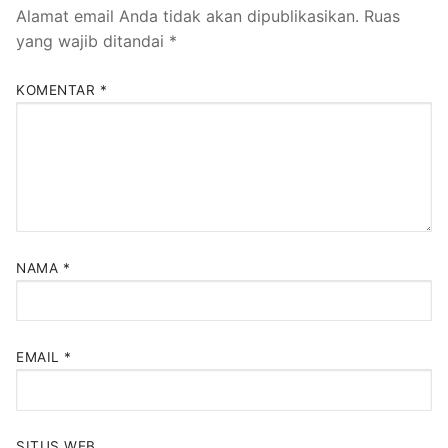
Alamat email Anda tidak akan dipublikasikan.
Ruas
yang wajib ditandai
*
KOMENTAR
*
NAMA
*
EMAIL
*
SITUS WEB