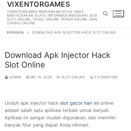
VIXENTORGAMES
Lompat
ke
VIXENTORGAMES MERUPAKAN SITUS YANG
MENYEDIAKAN SUATU INFORMASI MENGENAI JUDI
konten
SLOT ONLINE, TOGEL ONLINE, POKER ONLINE, DAN
CASINO ONLINE
BERANDA
DOWNLOAD APK INJECTOR HACK SLOT ONLINE
Cari:
Download Apk Injector Hack
Slot Online
ADMIN
MEI 14, 2026
SLOT ONLINE
0 KOMENTAR
Unduh apk injector hack
slot gacor hari ini
online
adalah salah satu aplikasi terbaik untuk berjudi.
Aplikasi ini sangat mudah digunakan, dan memiliki
banyak fitur yang dapat Anda nikmati.