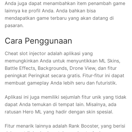
Anda juga dapat menambahkan item penambah game
lainnya ke profil Anda. Anda bahkan bisa
mendapatkan game terbaru yang akan datang di
pasaran.
Cara Penggunaan
Cheat slot injector adalah aplikasi yang
memungkinkan Anda untuk menyuntikkan ML Skins,
Battle Effects, Backgrounds, Drone View, dan fitur
peningkat Peringkat secara gratis. Fitur-fitur ini dapat
membuat gameplay Anda lebih seru dan futuristik.
Aplikasi ini juga memiliki sejumlah fitur unik yang tidak
dapat Anda temukan di tempat lain. Misalnya, ada
ratusan Hero ML yang hadir dengan skin spesial.
Fitur menarik lainnya adalah Rank Booster, yang berisi