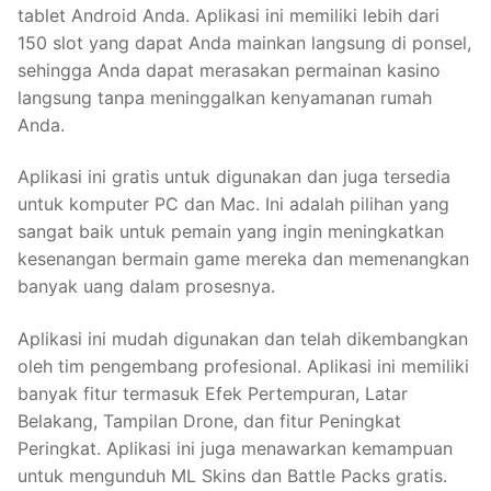
tablet Android Anda. Aplikasi ini memiliki lebih dari
150 slot yang dapat Anda mainkan langsung di ponsel,
sehingga Anda dapat merasakan permainan kasino
langsung tanpa meninggalkan kenyamanan rumah
Anda.
Aplikasi ini gratis untuk digunakan dan juga tersedia
untuk komputer PC dan Mac. Ini adalah pilihan yang
sangat baik untuk pemain yang ingin meningkatkan
kesenangan bermain game mereka dan memenangkan
banyak uang dalam prosesnya.
Aplikasi ini mudah digunakan dan telah dikembangkan
oleh tim pengembang profesional. Aplikasi ini memiliki
banyak fitur termasuk Efek Pertempuran, Latar
Belakang, Tampilan Drone, dan fitur Peningkat
Peringkat. Aplikasi ini juga menawarkan kemampuan
untuk mengunduh ML Skins dan Battle Packs gratis.