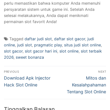
perlu memastikan bahwa komputer Anda memenuhi
persyaratan sistem untuk game ini. Setelah Anda
selesai melakukannya, Anda dapat menikmati
permainan slot favorit Anda!
Tagged
daftar judi slot
,
daftar slot gacor
,
judi
online
,
judi slot
,
pragmatic play
,
situs judi slot online
,
slot gacor
,
slot gacor hari ini
,
slot online
,
slot terbaik
2026
,
sweet bonanza
Navigasi
PREVIOUS
NEXT
pos
Previous
Next
Download Apk Injector
Mitos dan
post:
post:
Hack Slot Online
Kesalahpahaman
Tentang Slot Online
Tinggalkan Balasan