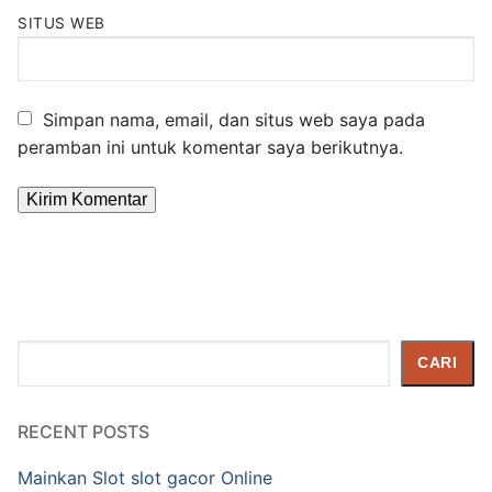
SITUS WEB
Simpan nama, email, dan situs web saya pada
peramban ini untuk komentar saya berikutnya.
Cari
CARI
RECENT POSTS
Mainkan Slot slot gacor Online