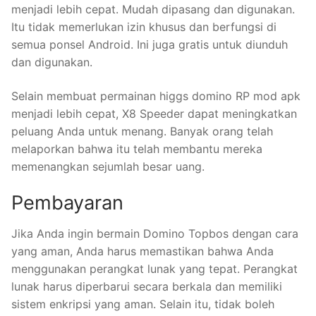
menjadi lebih cepat. Mudah dipasang dan digunakan.
Itu tidak memerlukan izin khusus dan berfungsi di
semua ponsel Android. Ini juga gratis untuk diunduh
dan digunakan.
Selain membuat permainan higgs domino RP mod apk
menjadi lebih cepat, X8 Speeder dapat meningkatkan
peluang Anda untuk menang. Banyak orang telah
melaporkan bahwa itu telah membantu mereka
memenangkan sejumlah besar uang.
Pembayaran
Jika Anda ingin bermain Domino Topbos dengan cara
yang aman, Anda harus memastikan bahwa Anda
menggunakan perangkat lunak yang tepat. Perangkat
lunak harus diperbarui secara berkala dan memiliki
sistem enkripsi yang aman. Selain itu, tidak boleh