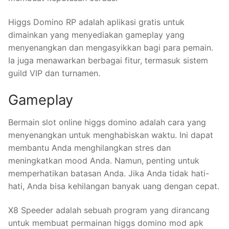
Higgs Domino RP adalah aplikasi gratis untuk
dimainkan yang menyediakan gameplay yang
menyenangkan dan mengasyikkan bagi para pemain.
Ia juga menawarkan berbagai fitur, termasuk sistem
guild VIP dan turnamen.
Gameplay
Bermain slot online higgs domino adalah cara yang
menyenangkan untuk menghabiskan waktu. Ini dapat
membantu Anda menghilangkan stres dan
meningkatkan mood Anda. Namun, penting untuk
memperhatikan batasan Anda. Jika Anda tidak hati-
hati, Anda bisa kehilangan banyak uang dengan cepat.
X8 Speeder adalah sebuah program yang dirancang
untuk membuat permainan higgs domino mod apk